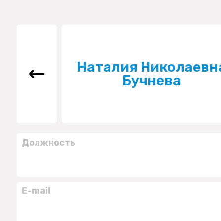
Наталия Николаевн
Бучнева
Должность
E-mail