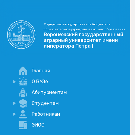
Федеральное государственное бюджетное
образовательное учреждение высшего образования
Воронежский государственный
аграрный университет имени
императора Петра I
Главная
О ВУЗе
Новости
Абитуриентам
История
Студентам
Учебный процесс
Научная деятельность
Портал дистанционого обучения
Работникам
Оплата услуг по QR-коду
Внимание, опрос!
ЭИОС
Академические отпуска
Вакансии
Социально-воспитательная работа