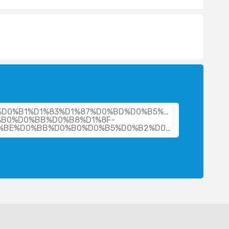
her/%D0%B1%D1%83%D1%87%D0%BD%D0%B5%D0%B2%D0%B0-
B0%D0%BB%D0%B8%D1%8F-
%D0%BD%D0%B8%D0%BA%D0%BE%D0%BB%D0%B0%D0%B5%D0%B2%D0%BD%D0%B0/