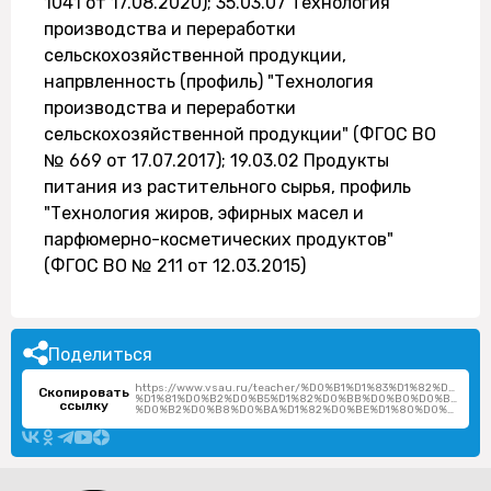
1041 от 17.08.2020); 35.03.07 Технология
производства и переработки
сельскохозяйственной продукции,
напрвленность (профиль) "Технология
производства и переработки
сельскохозяйственной продукции" (ФГОС ВО
№ 669 от 17.07.2017); 19.03.02 Продукты
питания из растительного сырья, профиль
"Технология жиров, эфирных масел и
парфюмерно-косметических продуктов"
(ФГОС ВО № 211 от 12.03.2015)
Поделиться
https://www.vsau.ru/teacher/%D0%B1%D1%83%D1%82%D0%BE
Скопировать
%D1%81%D0%B2%D0%B5%D1%82%D0%BB%D0%B0%D0%BD%D0%
ссылку
%D0%B2%D0%B8%D0%BA%D1%82%D0%BE%D1%80%D0%BE%D0%B2%D0%BD%D0%B0/