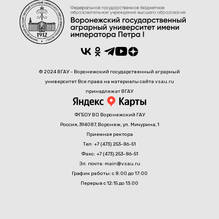
© 2024 ВГАУ - Воронежский государственный аграрный
университет Все права на материалы сайта vsau.ru
принадлежат ВГАУ
ФГБОУ ВО Воронежский ГАУ
Россия, 394087, Воронеж, ул. Мичурина, 1
Приемная ректора
Тел: +7 (473) 253-86-51
Факс: +7 (473) 253-86-51
Эл. почта: main@vsau.ru
График работы: с 8:00 до 17:00
Перерыв с 12:15 до 13:00