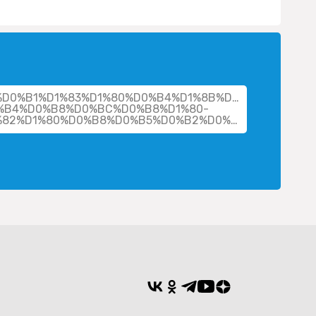
her/%D0%B1%D1%83%D1%80%D0%B4%D1%8B%D0%BA%D0%B8
%B4%D0%B8%D0%BC%D0%B8%D1%80-
%D0%B4%D0%BC%D0%B8%D1%82%D1%80%D0%B8%D0%B5%D0%B2%D0%B8%D1%87/