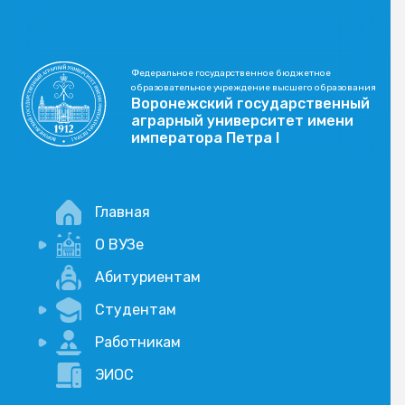
Федеральное государственное бюджетное
образовательное учреждение высшего образования
Воронежский государственный
аграрный университет имени
императора Петра I
Главная
О ВУЗе
Новости
Абитуриентам
История
Студентам
Учебный процесс
Научная деятельность
Портал дистанционого обучения
Работникам
Оплата услуг по QR-коду
Внимание, опрос!
ЭИОС
Академические отпуска
Вакансии
Социально-воспитательная работа