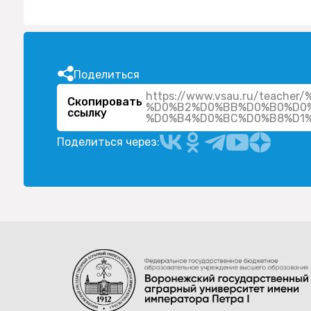
Поделиться
https://www.vsau.ru/teac
Скопировать
%D0%B2%D0%BB%D0%B0%D0
ссылку
Поделиться через: