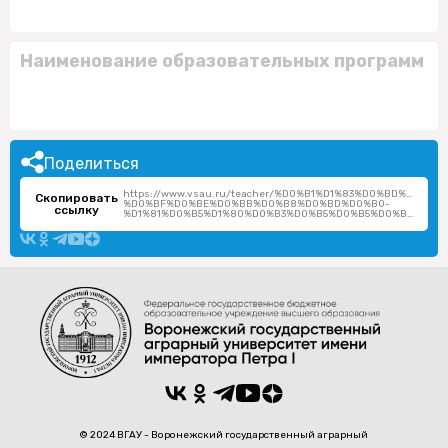
Наименование образовательных программ
Поделиться
https://www.vsau.ru/teacher/%D0%B1%D1%83%D0%BD%D0%B
Скопировать
%D0%BF%D0%BE%D0%BB%D0%B8%D0%BD%D0%B0-
ссылку
%D1%81%D0%B5%D1%80%D0%B3%D0%B5%D0%B5%D0%B2%D0%BD%D0%B0/
© 2024 ВГАУ - Воронежский государственный аграрный