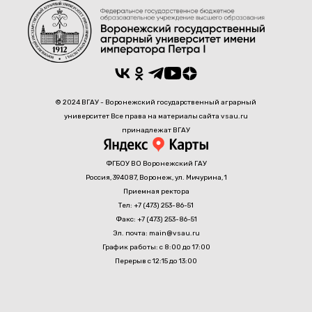
© 2024 ВГАУ - Воронежский государственный аграрный
университет Все права на материалы сайта vsau.ru
принадлежат ВГАУ
ФГБОУ ВО Воронежский ГАУ
Россия, 394087, Воронеж, ул. Мичурина, 1
Приемная ректора
Тел: +7 (473) 253-86-51
Факс: +7 (473) 253-86-51
Эл. почта: main@vsau.ru
График работы: с 8:00 до 17:00
Перерыв с 12:15 до 13:00