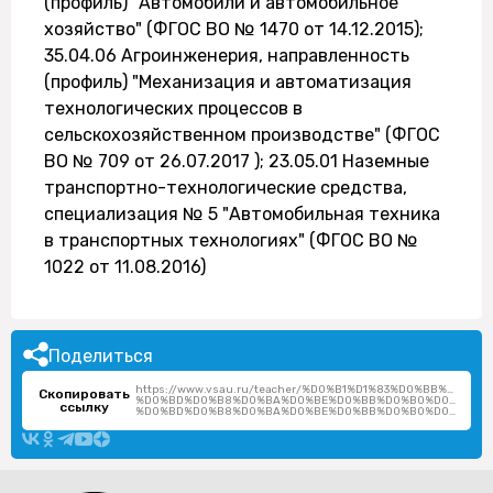
(профиль) "Автомобили и автомобильное
хозяйство" (ФГОС ВО № 1470 от 14.12.2015);
35.04.06 Агроинженерия, направленность
(профиль) "Механизация и автоматизация
технологических процессов в
сельскохозяйственном производстве" (ФГОС
ВО № 709 от 26.07.2017 ); 23.05.01 Наземные
транспортно-технологические средства,
специализация № 5 "Автомобильная техника
в транспортных технологиях" (ФГОС ВО №
1022 от 11.08.2016)
Поделиться
https://www.vsau.ru/teacher/%D0%B1%D1%83%D0%BB%D1%8
Скопировать
%D0%BD%D0%B8%D0%BA%D0%BE%D0%BB%D0%B0%D0%B9-
ссылку
%D0%BD%D0%B8%D0%BA%D0%BE%D0%BB%D0%B0%D0%B5%D0%B2%D0%B8%D1%87/