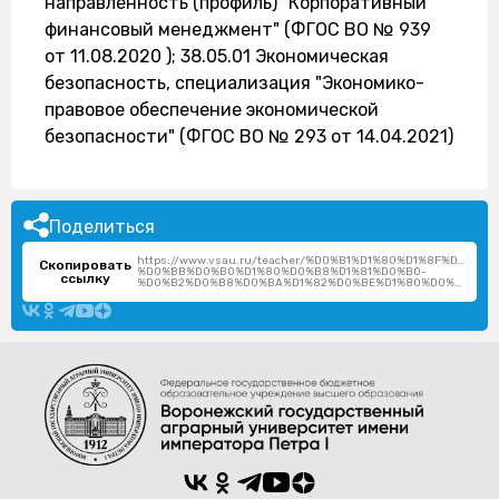
направленность (профиль) "Корпоративный
финансовый менеджмент" (ФГОС ВО № 939
от 11.08.2020 ); 38.05.01 Экономическая
безопасность, специализация "Экономико-
правовое обеспечение экономической
безопасности" (ФГОС ВО № 293 от 14.04.2021)
Поделиться
https://www.vsau.ru/teacher/%D0%B1%D1%80%D1%8F%D0%B
Скопировать
%D0%BB%D0%B0%D1%80%D0%B8%D1%81%D0%B0-
ссылку
%D0%B2%D0%B8%D0%BA%D1%82%D0%BE%D1%80%D0%BE%D0%B2%D0%BD%D0%B0/