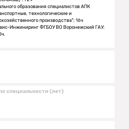
ального образования специалистов АПК
анспортные, технологические и
охозяйственного производства"; 16ч
рвис-Инжиниринг ФГБОУ ВО Воронежский ГАУ;
0ч.
по специальности (лет)