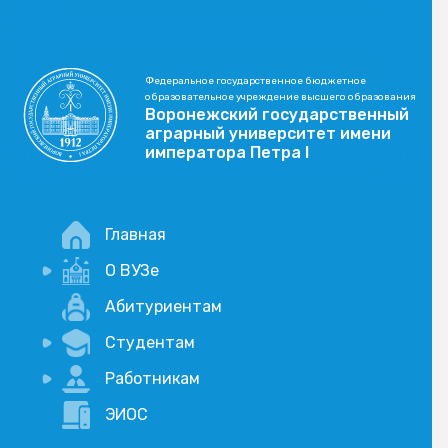
Федеральное государственное бюджетное
образовательное учреждение высшего образования
Воронежский государственный
аграрный университет имени
императора Петра I
Главная
О ВУЗе
Новости
Абитуриентам
История
Студентам
Учебный процесс
Научная деятельность
Портал дистанционого обучения
Работникам
Оплата услуг по QR-коду
Внимание, опрос!
ЭИОС
Академические отпуска
Вакансии
Социально-воспитательная работа