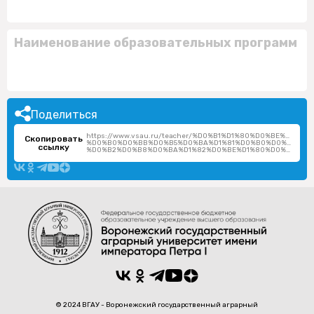
Наименование образовательных программ
Поделиться
https://www.vsau.ru/teacher/%D0%B1%D1%80%D0%BE%D0%
Скопировать
%D0%B0%D0%BB%D0%B5%D0%BA%D1%81%D0%B0%D0%BD%D0
ссылку
%D0%B2%D0%B8%D0%BA%D1%82%D0%BE%D1%80%D0%BE%D0%B2%D0%BD%D0%B0/
© 2024 ВГАУ - Воронежский государственный аграрный