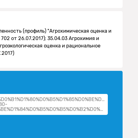
ленность (профиль) "Агрохимическая оценка и
02 от 26.07.2017); 35.04.03 Агрохимия и
Агроэкологическая оценка и рациональное
.2017)
her/%D0%B1%D1%80%D0%B5%D1%85%D0%BE%D0%B2-
80-
%D1%82%D0%B8%D0%BC%D0%BE%D1%84%D0%B5%D0%B5%D0%B2%D0%B8%D1%87/