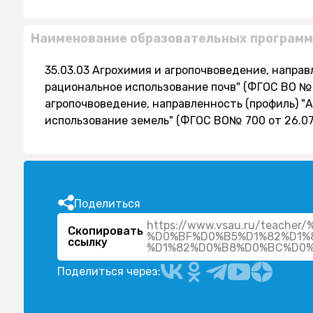
Наименование образовательных программ
35.03.03 Агрохимия и агропочвоведение, направ
рациональное использование почв" (ФГОС ВО № 7
агропочвоведение, направленность (профиль) "
использование земель" (ФГОС ВО№ 700 от 26.07
Поделиться
https://www.vsau.ru/teac
Скопировать
%D0%BF%D0%B5%D1%82%D1%
ссылку
Поделиться через: