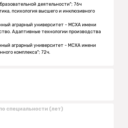
образовательной деятельности"; 76ч
гика, психология высшего и инклюзивного
енный аграрный университет - МСХА имени
яйство. Адаптивные технологии производства
енный аграрный университет - МСХА имени
ного комплекса"; 72ч.
по специальности (лет)