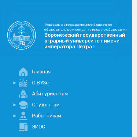
Федеральное государственное бюджетное
образовательное учреждение высшего образования
Воронежский государственный
аграрный университет имени
императора Петра I
Главная
О ВУЗе
Новости
Абитуриентам
История
Студентам
Учебный процесс
Научная деятельность
Портал дистанционого обучения
Работникам
Оплата услуг по QR-коду
Внимание, опрос!
ЭИОС
Академические отпуска
Вакансии
Социально-воспитательная работа