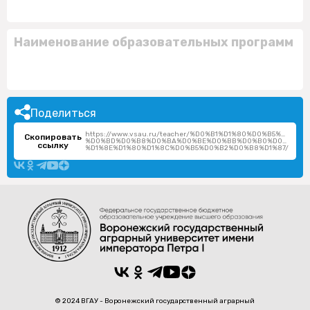
Наименование образовательных программ
Поделиться
https://www.vsau.ru/teacher/%D0%B1%D1%80%D0%B5%D0%B
Скопировать
%D0%BD%D0%B8%D0%BA%D0%BE%D0%BB%D0%B0%D0%B9-
ссылку
%D1%8E%D1%80%D1%8C%D0%B5%D0%B2%D0%B8%D1%87/
© 2024 ВГАУ - Воронежский государственный аграрный