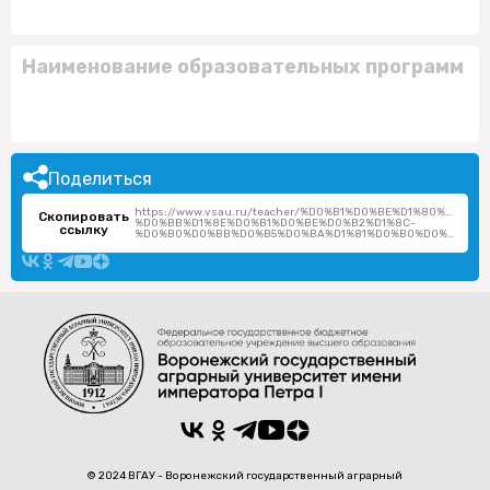
Наименование образовательных программ
Поделиться
https://www.vsau.ru/teacher/%D0%B1%D0%BE%D1%80%D0%B
Скопировать
%D0%BB%D1%8E%D0%B1%D0%BE%D0%B2%D1%8C-
ссылку
%D0%B0%D0%BB%D0%B5%D0%BA%D1%81%D0%B0%D0%BD%D0%B4%D1%80%D0%BE%D0%B2%D0%BD%D0%B0/
© 2024 ВГАУ - Воронежский государственный аграрный