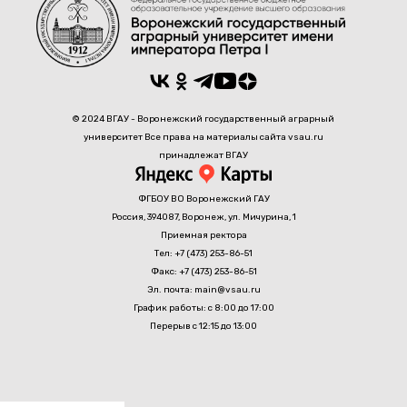
© 2024 ВГАУ - Воронежский государственный аграрный
университет Все права на материалы сайта vsau.ru
принадлежат ВГАУ
ФГБОУ ВО Воронежский ГАУ
Россия, 394087, Воронеж, ул. Мичурина, 1
Приемная ректора
Тел: +7 (473) 253-86-51
Факс: +7 (473) 253-86-51
Эл. почта: main@vsau.ru
График работы: с 8:00 до 17:00
Перерыв с 12:15 до 13:00