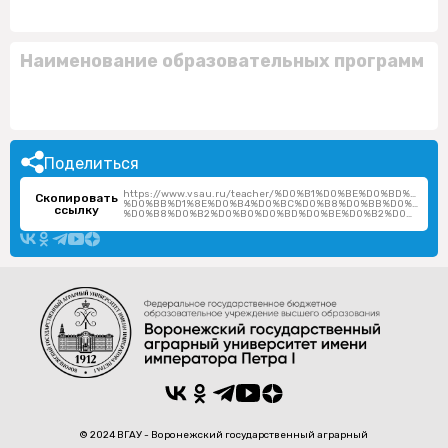
Наименование образовательных программ
Поделиться
https://www.vsau.ru/teacher/%D0%B1%D0%BE%D0%BD%D0%
Скопировать
%D0%BB%D1%8E%D0%B4%D0%BC%D0%B8%D0%BB%D0%B0-
ссылку
%D0%B8%D0%B2%D0%B0%D0%BD%D0%BE%D0%B2%D0%BD%D0%B0/
© 2024 ВГАУ - Воронежский государственный аграрный