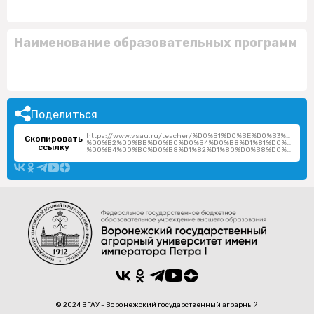
Наименование образовательных программ
Поделиться
https://www.vsau.ru/teacher/%D0%B1%D0%BE%D0%B3%D0%
Скопировать
%D0%B2%D0%BB%D0%B0%D0%B4%D0%B8%D1%81%D0%BB%D0
ссылку
%D0%B4%D0%BC%D0%B8%D1%82%D1%80%D0%B8%D0%B5%D0%B2%D0%B8%D1%87/
© 2024 ВГАУ - Воронежский государственный аграрный