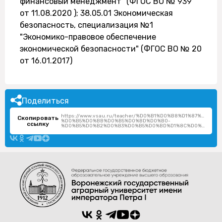
финансовый менеджмент" (ФГОС ВО № 939
от 11.08.2020 ); 38.05.01 Экономическая
безопасность, специализация №1
"Экономико-правовое обеспечение
экономической безопасности" (ФГОС ВО № 20
от 16.01.2017)
Поделиться
https://www.vsau.ru/teacher/%D0%B1%D0%B8%D1%87%D1%91
Скопировать
%D0%B5%D0%BB%D0%B5%D0%BD%D0%B0-
ссылку
%D0%B5%D0%B2%D0%B3%D0%B5%D0%BD%D1%8C%D0%B5%D0%B2%D0%BD%D0%B0/