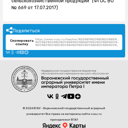
сельскохозяйственной продукции" (ФГОС ВО
№ 669 от 17.07.2017)
Поделиться
https://www.vsau.ru/teacher/%D0%B1%D0%B5%D0%BB%D0
Скопировать
%D0%B2%D0%B0%D0%BB%D0%B5%D1%80%D0%B8%D0%B9-
ссылку
%D0%B0%D0%BD%D0%B4%D1%80%D0%B5%D0%B5%D0%B2%D0%B8%D1%87/
© 2024 ВГАУ - Воронежский государственный аграрный
университет Все права на материалы сайта vsau.ru
принадлежат ВГАУ