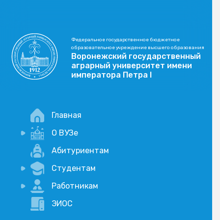
Федеральное государственное бюджетное
образовательное учреждение высшего образования
Воронежский государственный
аграрный университет имени
императора Петра I
Главная
О ВУЗе
Новости
Абитуриентам
История
Студентам
Учебный процесс
Научная деятельность
Портал дистанционого обучения
Работникам
Оплата услуг по QR-коду
Внимание, опрос!
ЭИОС
Академические отпуска
Вакансии
Социально-воспитательная работа