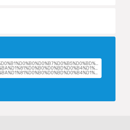
cher/%D0%B1%D0%B0%D0%B7%D0%B5%D0%BD%D0%BA%D0%
BA%D1%81%D0%B0%D0%BD%D0%B4%D1%80%D0%B0-
%D0%B0%D0%BB%D0%B5%D0%BA%D1%81%D0%B0%D0%BD%D0%B4%D1%80%D0%BE%D0%B2%D0%BD%D0%B0/