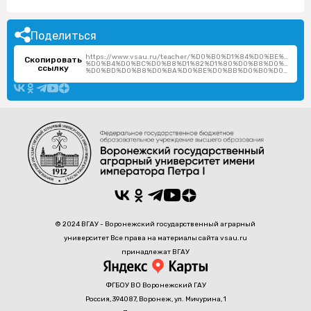
Поделиться
https://www.vsau.ru/teacher/%D0%B0%D1%84%D0%BE%D0%
Скопировать
%D0%B4%D0%BC%D0%B8%D1%82%D1%80%D0%B8%D0%B9-
ссылку
%D0%BD%D0%B8%D0%BA%D0%BE%D0%BB%D0%B0%D0%B5%D0%B2%D0%B8%D1%87/
© 2024 ВГАУ - Воронежский государственный аграрный
университет Все права на материалы сайта vsau.ru
принадлежат ВГАУ
ФГБОУ ВО Воронежский ГАУ
Россия, 394087, Воронеж, ул. Мичурина, 1