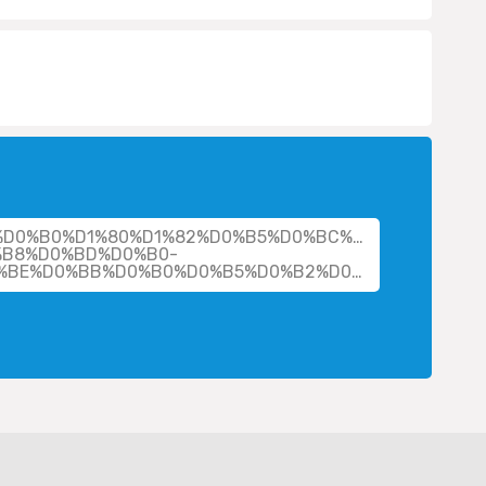
her/%D0%B0%D1%80%D1%82%D0%B5%D0%BC%D1%8C%D0%B
%B8%D0%BD%D0%B0-
%D0%BD%D0%B8%D0%BA%D0%BE%D0%BB%D0%B0%D0%B5%D0%B2%D0%BD%D0%B0/