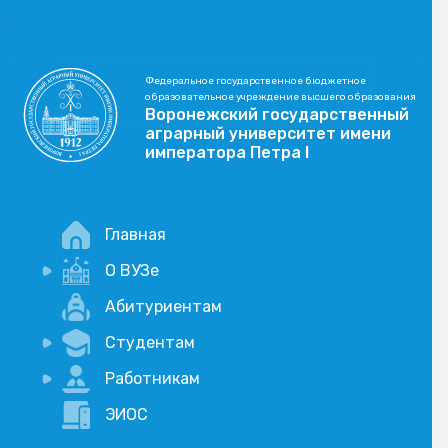
Федеральное государственное бюджетное
образовательное учреждение высшего образования
Воронежский государственный
аграрный университет имени
императора Петра I
Главная
О ВУЗе
Новости
Абитуриентам
История
Студентам
Учебный процесс
Научная деятельность
Портал дистанционого обучения
Работникам
Оплата услуг по QR-коду
Внимание, опрос!
ЭИОС
Академические отпуска
Вакансии
Социально-воспитательная работа