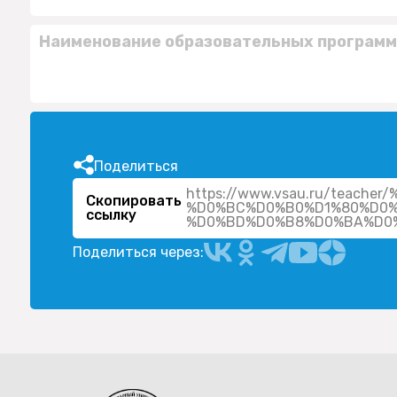
Наименование образовательных программ
Поделиться
https://www.vsau.ru/teac
Скопировать
%D0%BC%D0%B0%D1%80%D0
ссылку
Поделиться через: