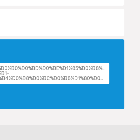
her/%D0%B0%D0%BD%D0%BE%D1%85%D0%B8%D0%BD-
B1-
%D0%B2%D0%BB%D0%B0%D0%B4%D0%B8%D0%BC%D0%B8%D1%80%D0%BE%D0%B2%D0%B8%D1%87/