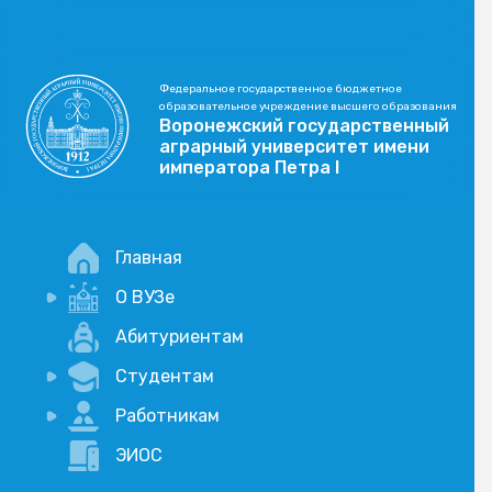
Федеральное государственное бюджетное
образовательное учреждение высшего образования
Воронежский государственный
аграрный университет имени
императора Петра I
Главная
О ВУЗе
Новости
Абитуриентам
История
Студентам
Учебный процесс
Научная деятельность
Портал дистанционого обучения
Работникам
Оплата услуг по QR-коду
Внимание, опрос!
ЭИОС
Академические отпуска
Вакансии
Социально-воспитательная работа