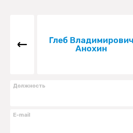
Глеб Владимирови
Анохин
Должность
E-mail