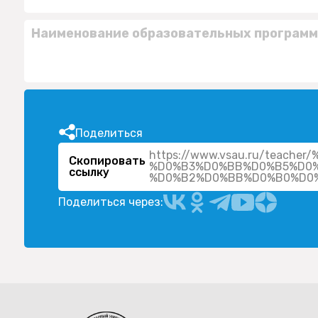
Наименование образовательных программ
Поделиться
https://www.vsau.ru/teac
Скопировать
%D0%B3%D0%BB%D0%B5%D0%
ссылку
Поделиться через: