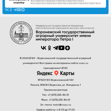
%D0%B5%D0%BB%D0%B5%D0%BD%D0%B0-
ссылку
%D0%B2%D0%BB%D0%B0%D0%B4%D0%B8%D0%BC%D0%B8%D1%80%D0%BE%D0%B2%D0%BD%D0%B0/
© 2024 ВГАУ - Воронежский государственный аграрный
университет Все права на материалы сайта vsau.ru
принадлежат ВГАУ
ФГБОУ ВО Воронежский ГАУ
Россия, 394087, Воронеж, ул. Мичурина, 1
Приемная ректора
Тел: +7 (473) 253-86-51
Факс: +7 (473) 253-86-51
Эл. почта: main@vsau.ru
График работы: с 8:00 до 17:00