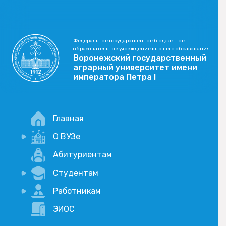
Федеральное государственное бюджетное
образовательное учреждение высшего образования
Воронежский государственный
аграрный университет имени
императора Петра I
Главная
О ВУЗе
Новости
Абитуриентам
История
Студентам
Учебный процесс
Научная деятельность
Портал дистанционого обучения
Работникам
Оплата услуг по QR-коду
Внимание, опрос!
ЭИОС
Академические отпуска
Вакансии
Социально-воспитательная работа