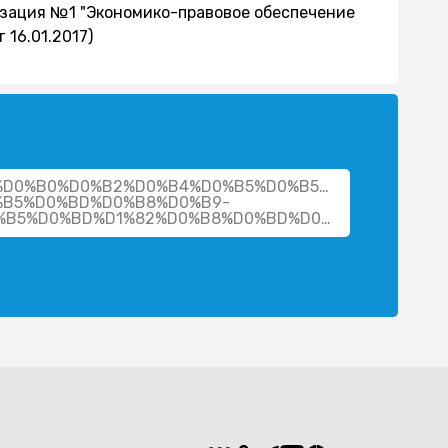
изация №1 "Экономико-правовое обеспечение
16.01.2017)
her/%D0%B0%D0%B2%D0%B4%D0%B5%D0%B5%D0%B2-
%B5%D0%BD%D0%B8%D0%B9-
%D0%B2%D0%B0%D0%BB%D0%B5%D0%BD%D1%82%D0%B8%D0%BD%D0%BE%D0%B2%D0%B8%D1%87/