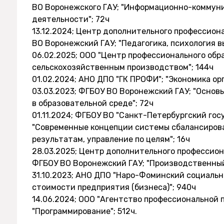
ВО Воронежского ГАУ; "Информационно-коммун
деятельности"; 72ч
13.12.2024; Центр дополнительного профессио
ВО Воронежский ГАУ; "Педагогика, психология в
06.02.2025; ООО "Центр профессионального обр
сельскохозяйственным производством"; 144ч
01.02.2024; АНО ДПО "ГК ПРОФИ"; "Экономика ор
03.03.2023; ФГБОУ ВО Воронежский ГАУ; "Осно
в образовательной среде"; 72ч
01.11.2024; ФГБОУ ВО "Санкт-Петербургский го
"Современные концепции системы сбалансирова
результатам, управление по целям"; 16ч
28.03.2025; Центр дополнительного профессио
ФГБОУ ВО Воронежский ГАУ; "Производственный
31.10.2023; АНО ДПО "Наро-Фоминский социальн
стоимости предприятия (бизнеса)"; 940ч
14.06.2024; ООО "Агентство профессиональной 
"Программирование"; 512ч.