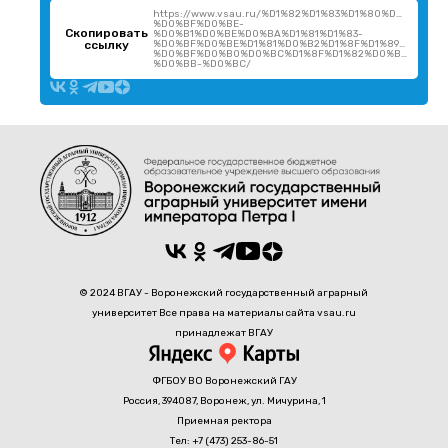
https://www.vsau.ru/%D1%82%D1%83%D1%80%D0%BD%D
%D0%BF%D0%BE-
Скопировать
%D0%B1%D0%BE%D0%BA%D1%81%D1%83-
ссылку
%D0%BF%D0%BE%D1%81%D0%B2%D1%8F%D1%89%D1%91%
%D0%BF%D0%B0%D0%BC%D1%8F%D1%82%D0%B8-
%D0%BB-%D0%BC/
© 2024 ВГАУ - Воронежский государственный аграрный
университет Все права на материалы сайта vsau.ru
принадлежат ВГАУ
ФГБОУ ВО Воронежский ГАУ
Россия, 394087, Воронеж, ул. Мичурина, 1
Приемная ректора
Тел: +7 (473) 253-86-51