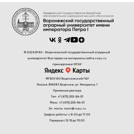
© 2024 ВГАУ - Воронежский государственный аграрный
университет Все права на материалы сайта vsau.ru
принадлежат ВГАУ
ФГБОУ ВО Воронежский ГАУ
Россия, 394087, Воронеж, ул. Мичурина, 1
Приемная ректора
Тел: +7 (473) 253-86-51
Факс: +7 (473) 253-86-51
Эл. почта: main@vsau.ru
График работы: с 8:00 до 17:00
Перерыв с 12:15 до 13:00