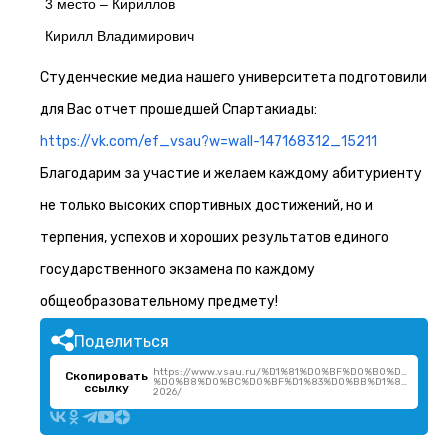
3 место – Кириллов
Кирилл Владимирович
Студенческие медиа нашего университета подготовили
для Вас отчет прошедшей Спартакиады:
https://vk.com/ef_vsau?w=wall-147168312_15211
Благодарим за участие и желаем каждому абитуриенту
не только высоких спортивных достижений, но и
терпения, успехов и хороших результатов единого
государственного экзамена по каждому
общеобразовательному предмету!
Поделиться
https://www.vsau.ru/%D1%81%D0%BF%D0%B0%D1%80
Скопировать
%D0%B8%D0%BC%D0%BF%D1%83%D0%BB%D1%8C%D1%81
ссылку
2026/