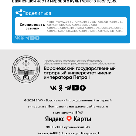
важнейшей части мирового культурного наследия.
Поделиться
https://www.vsau.ru/%D1%80%D1%83%D1%81%D1%81%D
Скопировать
%D1%8F%D0%B7%D1%8B%D0%BA-
ссылку
%D0%BE%D0%B1%D1%8A%D0%B5%D0%B4%D0%B8%D0%BD
%D0%BA%D1%83%D0%BB%D1%8C%D1%82%D1%83%D1%80%D1%8B/
© 2024 ВГАУ - Воронежский государственный аграрный
университет Все права на материалы сайта vsau.ru
принадлежат ВГАУ
ФГБОУ ВО Воронежский ГАУ
Россия, 394087, Воронеж, ул. Мичурина, 1