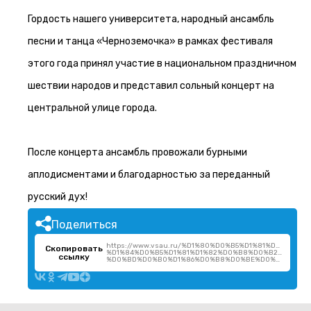
Гордость нашего университета, народный ансамбль
песни и танца «Черноземочка» в рамках фестиваля
этого года принял участие в национальном праздничном
шествии народов и представил сольный концерт на
центральной улице города.
После концерта ансамбль провожали бурными
аплодисментами и благодарностью за переданный
русский дух!
Поделиться
https://www.vsau.ru/%D1%80%D0%B5%D1%81%D0%B
Скопировать
%D1%84%D0%B5%D1%81%D1%82%D0%B8%D0%B2%D0%B0
ссылку
%D0%BD%D0%B0%D1%86%D0%B8%D0%BE%D0%BD%D0%B0%D0%BB%D1%8C/