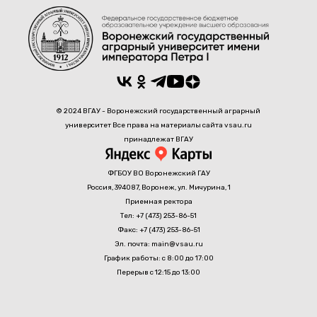
© 2024 ВГАУ - Воронежский государственный аграрный
университет Все права на материалы сайта vsau.ru
принадлежат ВГАУ
ФГБОУ ВО Воронежский ГАУ
Россия, 394087, Воронеж, ул. Мичурина, 1
Приемная ректора
Тел: +7 (473) 253-86-51
Факс: +7 (473) 253-86-51
Эл. почта: main@vsau.ru
График работы: с 8:00 до 17:00
Перерыв с 12:15 до 13:00