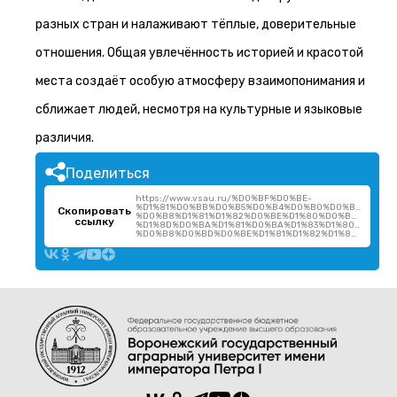
разных стран и налаживают тёплые, доверительные
отношения. Общая увлечённость историей и красотой
места создаёт особую атмосферу взаимопонимания и
сближает людей, несмотря на культурные и языковые
различия.
Поделиться
https://www.vsau.ru/%D0%BF%D0%BE-
%D1%81%D0%BB%D0%B5%D0%B4%D0%B0%D0%BC-
Скопировать
%D0%B8%D1%81%D1%82%D0%BE%D1%80%D0%B8%D0%B8
ссылку
%D1%8D%D0%BA%D1%81%D0%BA%D1%83%D1%80%D1%81%
%D0%B8%D0%BD%D0%BE%D1%81%D1%82%D1%80%D0%B0%D0%BD/