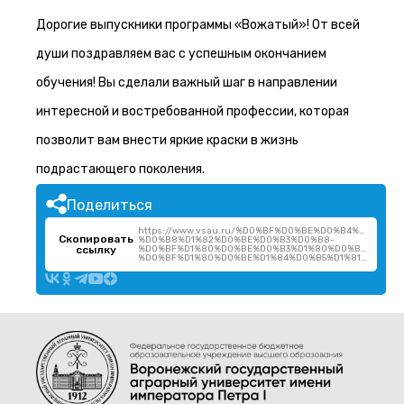
Дорогие выпускники программы «Вожатый»! От всей
души поздравляем вас с успешным окончанием
обучения! Вы сделали важный шаг в направлении
интересной и востребованной профессии, которая
позволит вам внести яркие краски в жизнь
подрастающего поколения.
Поделиться
https://www.vsau.ru/%D0%BF%D0%BE%D0%B4%D0%B2
Скопировать
%D0%B8%D1%82%D0%BE%D0%B3%D0%B8-
ссылку
%D0%BF%D1%80%D0%BE%D0%B3%D1%80%D0%B0%D0%B
%D0%BF%D1%80%D0%BE%D1%84%D0%B5%D1%81%D1%81%D0%B8%D0%BE/