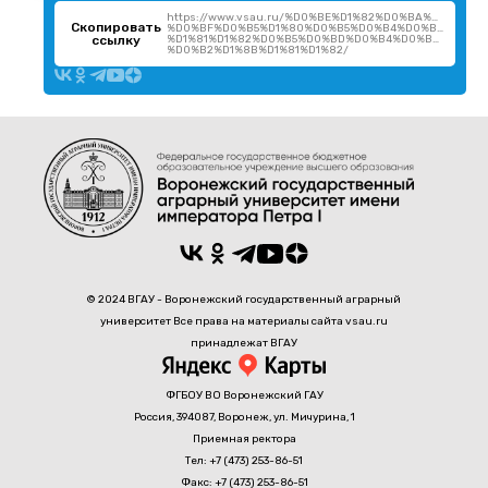
https://www.vsau.ru/%D0%BE%D1%82%D0%BA%D1%80%
Скопировать
%D0%BF%D0%B5%D1%80%D0%B5%D0%B4%D0%B2%D0%B
ссылку
%D1%81%D1%82%D0%B5%D0%BD%D0%B4%D0%BE%D0%B2
%D0%B2%D1%8B%D1%81%D1%82/
© 2024 ВГАУ - Воронежский государственный аграрный
университет Все права на материалы сайта vsau.ru
принадлежат ВГАУ
ФГБОУ ВО Воронежский ГАУ
Россия, 394087, Воронеж, ул. Мичурина, 1
Приемная ректора
Тел: +7 (473) 253-86-51
Факс: +7 (473) 253-86-51