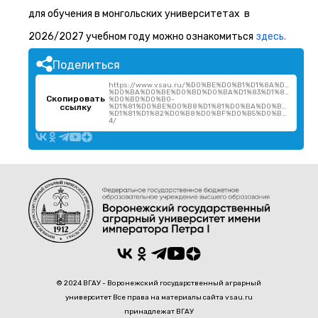
для обучения в монгольских университетах в
2026/2027 учебном году можно ознакомиться
здесь.
Поделиться
https://www.vsau.ru/%D0%BE%D0%B1%D1%8A%D1%8F%
%D0%BA%D0%BE%D0%BD%D0%BA%D1%83%D1%80%D1%81
Скопировать
%D0%BD%D0%B0-
ссылку
%D1%81%D0%BE%D0%B8%D1%81%D0%BA%D0%B0%D0%BD
%D1%81%D1%82%D0%B8%D0%BF%D0%B5%D0%BD-
4/
© 2024 ВГАУ - Воронежский государственный аграрный
университет Все права на материалы сайта vsau.ru
принадлежат ВГАУ