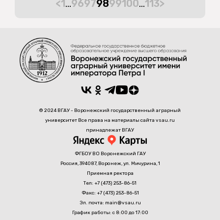
<
1
…
96
97
98
99
100
…
113
>
© 2024 ВГАУ - Воронежский государственный аграрный
университет Все права на материалы сайта vsau.ru
принадлежат ВГАУ
ФГБОУ ВО Воронежский ГАУ
Россия, 394087, Воронеж, ул. Мичурина, 1
Приемная ректора
Тел: +7 (473) 253-86-51
Факс: +7 (473) 253-86-51
Эл. почта: main@vsau.ru
График работы: с 8:00 до 17:00