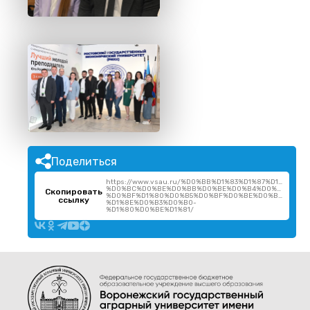
Поделиться
https://www.vsau.ru/%D0%BB%D1%83%D1%87%D1%88%D
%D0%BC%D0%BE%D0%BB%D0%BE%D0%B4%D0%BE%D0%B
Скопировать
%D0%BF%D1%80%D0%B5%D0%BF%D0%BE%D0%B4%D0%B
ссылку
%D1%8E%D0%B3%D0%B0-
%D1%80%D0%BE%D1%81/