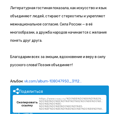
Литературная гостиная показала, как искусство и язык
объединяют людей, стирают стереотипы и укрепляют
межнациональное согласие. Сила России — в её
многообразии, а дружба народов начинается с желания
понять друг друга.
Благодарим всех за эмоции, вдохновение и веру в силу
русского слова! Поэзия объединяет!
Альбом:
vk.com/album-108047950_3112…
Поделиться
https://www.vsau.ru/%D0%BB%D0%B8%D1%82%D0%B5
%D0%B3%D0%BE%D1%81%D1%82%D0%B8%D0%BD%D0%B0
Скопировать
%D0%B2%D0%BE-
ссылку
%D0%B2%D0%B3%D0%B0%D1%83-
%D0%BF%D0%BE%D1%8D%D0%B7%D0%B8%D1%8F/