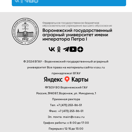
© 2024 ВГАУ - Воронежский государственный аграрный
университет Все права на материалы сайта vsau.ru
принадлежат ВГАУ
ФГБОУ ВО Воронежский ГАУ
Россия, 394087, Воронеж, ул. Мичурина, 1
Приемная ректора
Тел: +7 (473) 253-86-51
Факс: +7 (473) 253-86-51
Эл. почта: main@vsau.ru
График работы: с 8:00 до 17:00
Перерыв с 12:15 до 13:00