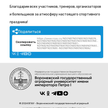
Благодарим всех участников, тренеров, организаторов
и болельщиков за атмосферу настоящего спортивного
праздника!
Поделиться
https://www.vsau.ru/%D0%B7%D0%B0%D0%B2%D0%B5
%D0%B2%D1%82%D0%BE%D1%80%D0%BE%D0%B9-
Скопировать
%D0%B4%D0%B5%D0%BD%D1%8C-
ссылку
%D1%82%D1%83%D1%80%D0%BD%D0%B8%D1%80%D0%B0
%D0%BF%D0%BE-%D0%B1%D0%BE%D0%BA/
© 2024 ВГАУ - Воронежский государственный аграрный