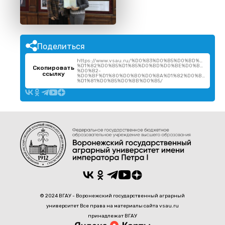
Поделиться
https://www.vsau.ru/%D0%B3%D0%B5%D0%BD%D0%BE
%D1%82%D0%B5%D1%85%D0%BD%D0%BE%D0%BB%D0%B
Скопировать
%D0%B2-
ссылку
%D0%BF%D1%80%D0%B0%D0%BA%D1%82%D0%B8%D0%BA
%D1%81%D0%B5%D0%BB%D0%B5/
© 2024 ВГАУ - Воронежский государственный аграрный
университет Все права на материалы сайта vsau.ru
принадлежат ВГАУ