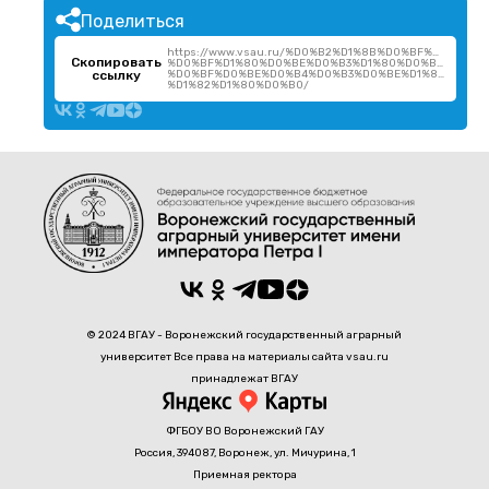
Поделиться
https://www.vsau.ru/%D0%B2%D1%8B%D0%BF%D1%83
Скопировать
%D0%BF%D1%80%D0%BE%D0%B3%D1%80%D0%B0%D0%B
ссылку
%D0%BF%D0%BE%D0%B4%D0%B3%D0%BE%D1%82%D0%B
%D1%82%D1%80%D0%B0/
© 2024 ВГАУ - Воронежский государственный аграрный
университет Все права на материалы сайта vsau.ru
принадлежат ВГАУ
ФГБОУ ВО Воронежский ГАУ
Россия, 394087, Воронеж, ул. Мичурина, 1
Приемная ректора