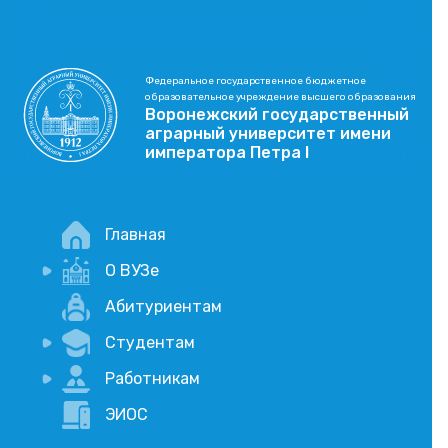
Федеральное государственное бюджетное
образовательное учреждение высшего образования
Воронежский государственный
аграрный университет имени
императора Петра I
Главная
О ВУЗе
Новости
Абитуриентам
История
Студентам
Учебный процесс
Научная деятельность
Портал дистанционого обучения
Работникам
Оплата услуг по QR-коду
Внимание, опрос!
ЭИОС
Академические отпуска
Вакансии
Социально-воспитательная работа