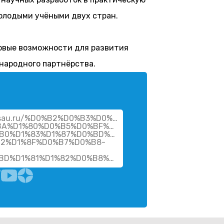
олодыми учёными двух стран.
овые возможности для развития
народного партнёрства.
.vsau.ru/%D0%B2%D0%B3%D0%B0%D1%83-
BA%D1%80%D0%B5%D0%BF%D0%BB%D1%8F%D0%B5%D1%8
B0%D1%83%D1%87%D0%BD%D1%8B%D0%B5-
B2%D1%8F%D0%B7%D0%B8-
%D0%B8%D0%BD%D1%81%D1%82%D0%B8%D1%82/