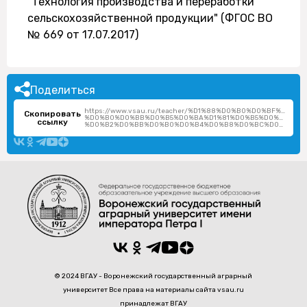
"Технология производства и переработки
сельскохозяйственной продукции" (ФГОС ВО
№ 669 от 17.07.2017)
Поделиться
https://www.vsau.ru/teacher/%D1%88%D0%B0%D0%BF%D0%
Скопировать
%D0%B0%D0%BB%D0%B5%D0%BA%D1%81%D0%B5%D0%B9-
ссылку
%D0%B2%D0%BB%D0%B0%D0%B4%D0%B8%D0%BC%D0%B8%D1%80%D0%BE%D0%B2%D0%B8%D1%87/
© 2024 ВГАУ - Воронежский государственный аграрный
университет Все права на материалы сайта vsau.ru
принадлежат ВГАУ