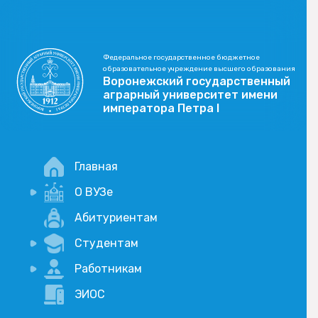
Федеральное государственное бюджетное
образовательное учреждение высшего образования
Воронежский государственный
аграрный университет имени
императора Петра I
Главная
О ВУЗе
Новости
Абитуриентам
История
Студентам
Учебный процесс
Научная деятельность
Портал дистанционого обучения
Работникам
Оплата услуг по QR-коду
Внимание, опрос!
ЭИОС
Академические отпуска
Вакансии
Социально-воспитательная работа