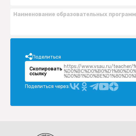
Наименование образовательных программ
Поделиться
https://www.vsau.ru/teac
Скопировать
%D0%BC%D0%B0%D1%80%D0%
ссылку
Поделиться через: