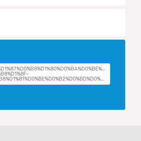
her/%D1%87%D0%B8%D1%80%D0%BA%D0%BE%D0%B2%D0%B0
B8%D1%8F-
%D0%B1%D0%BE%D1%80%D0%B8%D1%81%D0%BE%D0%B2%D0%BD%D0%B0/