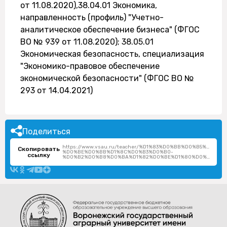
от 11.08.2020),38.04.01 Экономика,
направленность (профиль) "Учетно-
аналитическое обеспечение бизнеса" (ФГОС
ВО № 939 от 11.08.2020); 38.05.01
Экономическая безопасность, специализация
"Экономико-правовое обеспечение
экономической безопасности" (ФГОС ВО №
293 от 14.04.2021)
Поделиться
https://www.vsau.ru/teacher/%D1%83%D0%BB%D0%B5%D0%B
Скопировать
%D0%BE%D0%BB%D1%8C%D0%B3%D0%B0-
ссылку
%D0%B2%D0%B8%D0%BA%D1%82%D0%BE%D1%80%D0%BE%D0%B2%D0%BD%D0%B0/