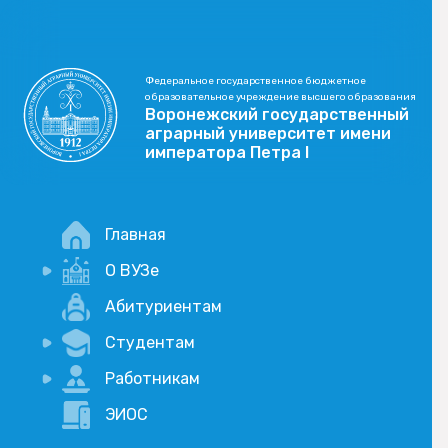
Федеральное государственное бюджетное
образовательное учреждение высшего образования
Воронежский государственный
аграрный университет имени
императора Петра I
Главная
О ВУЗе
Новости
Абитуриентам
История
Студентам
Учебный процесс
Научная деятельность
Портал дистанционого обучения
Работникам
Оплата услуг по QR-коду
Внимание, опрос!
ЭИОС
Академические отпуска
Вакансии
Социально-воспитательная работа