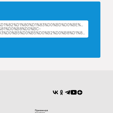
her/%D1%82%D1%80%D1%83%D0%BD%D0%BE%D0%B2-
81%D0%B8%D0%BC-
%D1%81%D0%B5%D1%80%D0%B3%D0%B5%D0%B5%D0%B2%D0%B8%D1%87/
Приемная