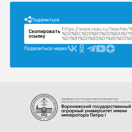
Поделиться
https://www.vsau.ru/teac
Скопировать
%D0%BC%D0%B0%D0%BA%D1%
ссылку
Поделиться через: