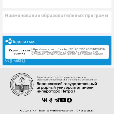
Наименование образовательных программ
Поделиться
https://www.vsau.ru/teacher/%D1%82%D0%B8%D1%89%D0%B
Скопировать
%D0%BF%D0%BE%D0%BB%D0%B8%D0%BD%D0%B0-
ссылку
%D1%88%D1%83%D0%BA%D1%83%D1%80%D0%BE%D0%B2%D0%BD%D0%B0/
© 2024 ВГАУ - Воронежский государственный аграрный