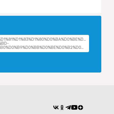
er/%D1%81%D1%83%D1%80%D0%BA%D0%BE%D0%B2-
%BD-
%D0%BC%D0%B8%D1%85%D0%B0%D0%B9%D0%BB%D0%BE%D0%B2%D0%B8%D1%87/