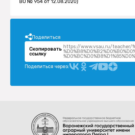
ВО № 954 от 12.08.2020)
Поделиться
https://www.vsau.ru/teach
Скопировать
%D0%B8%D0%B2%D0%B0%D0
ссылку
Поделиться через: