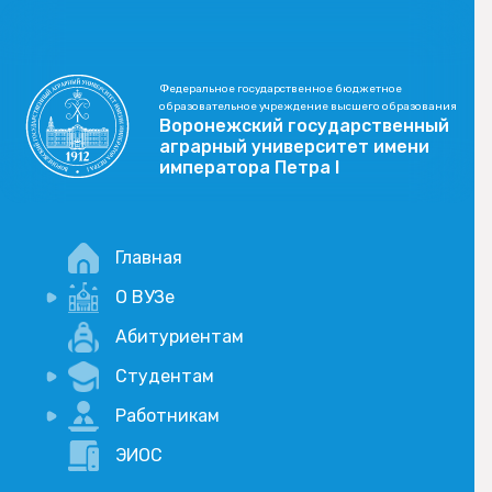
Федеральное государственное бюджетное
образовательное учреждение высшего образования
Воронежский государственный
аграрный университет имени
императора Петра I
Главная
О ВУЗе
Новости
Абитуриентам
История
Студентам
Учебный процесс
Научная деятельность
Портал дистанционого обучения
Работникам
Оплата услуг по QR-коду
Внимание, опрос!
ЭИОС
Академические отпуска
Вакансии
Социально-воспитательная работа