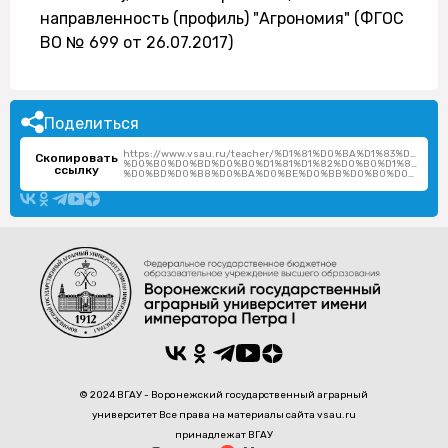
направленность (профиль) "Агрономия" (ФГОС
ВО № 699 от 26.07.2017)
Поделиться
https://www.vsau.ru/teacher/%D1%81%D0%BA%D1%83%D1%
Скопировать
%D0%B0%D0%BD%D0%B0%D1%81%D1%82%D0%B0%D1%81%D0%
ссылку
%D0%BD%D0%B8%D0%BA%D0%BE%D0%BB%D0%B0%D0%B5%D0%B2%D0%BD%D0%B0/
© 2024 ВГАУ - Воронежский государственный аграрный
университет Все права на материалы сайта vsau.ru
принадлежат ВГАУ