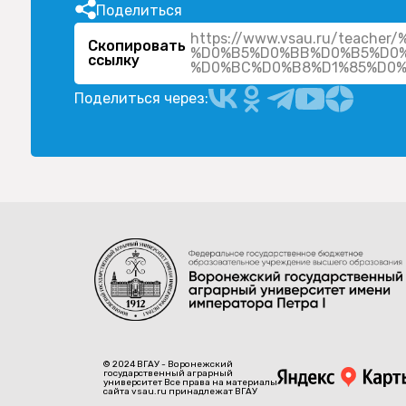
Поделиться
https://www.vsau.ru/teac
Скопировать
%D0%B5%D0%BB%D0%B5%D0
ссылку
Поделиться через:
© 2024 ВГАУ - Воронежский
государственный аграрный
университет Все права на материалы
сайта vsau.ru принадлежат ВГАУ