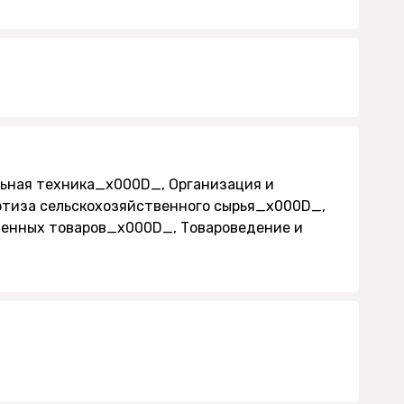
льная техника_x000D_, Организация и
ртиза сельскохозяйственного сырья_x000D_,
венных товаров_x000D_, Товароведение и