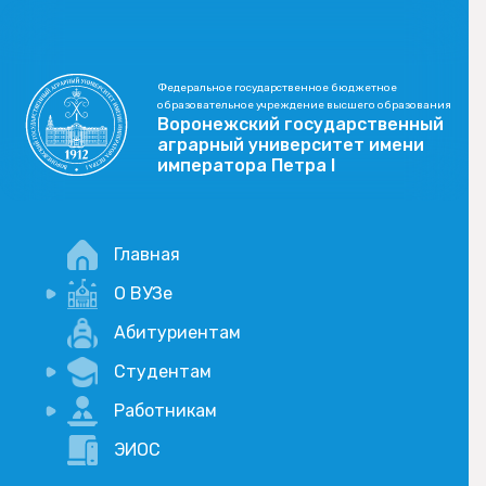
Федеральное государственное бюджетное
образовательное учреждение высшего образования
Воронежский государственный
аграрный университет имени
императора Петра I
Главная
О ВУЗе
Новости
Абитуриентам
История
Студентам
Учебный процесс
Научная деятельность
Портал дистанционого обучения
Работникам
Оплата услуг по QR-коду
Внимание, опрос!
ЭИОС
Академические отпуска
Вакансии
Социально-воспитательная работа