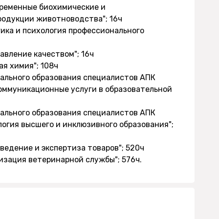
овременные биохимические и
родукции животноводства"; 16ч
гика и психология профессионального
равление качеством"; 16ч
я химия"; 108ч
нального образования специалистов АПК
оммуникационные услуги в образовательной
нального образования специалистов АПК
логия высшего и инклюзивного образования";
оведение и экспертиза товаров"; 520ч
изация ветеринарной службы"; 576ч.