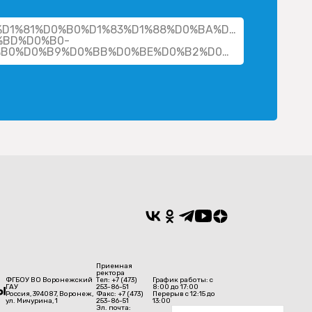
her/%D1%81%D0%B0%D1%83%D1%88%D0%BA%D0%B8%D0%BD
%BD%D0%B0-
%D0%BC%D0%B8%D1%85%D0%B0%D0%B9%D0%BB%D0%BE%D0%B2%D0%BD%D0%B0/
Приемная
ректора
ФГБОУ ВО Воронежский
Тел: +7 (473)
График работы: с
ГАУ
253-86-51
8:00 до 17:00
Россия, 394087, Воронеж,
Факс: +7 (473)
Перерыв с 12:15 до
ул. Мичурина, 1
253-86-51
13:00
Эл. почта: