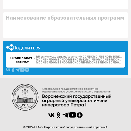
Наименование образовательных программ
Поделиться
https://www.vsau.ru/teacher/%D0%BC%D1%83%D1%85%D0%B8
Скопировать
%D0%B4%D0%BC%D0%B8%D1%82%D1%80%D0%B8%D0%B9-
ссылку
%D0%B2%D0%BB%D0%B0%D0%B4%D0%B8%D0%BC%D0%B8%D1%80%D0%BE%D0%B2%D0%B8%D1%87/
© 2024 ВГАУ - Воронежский государственный аграрный