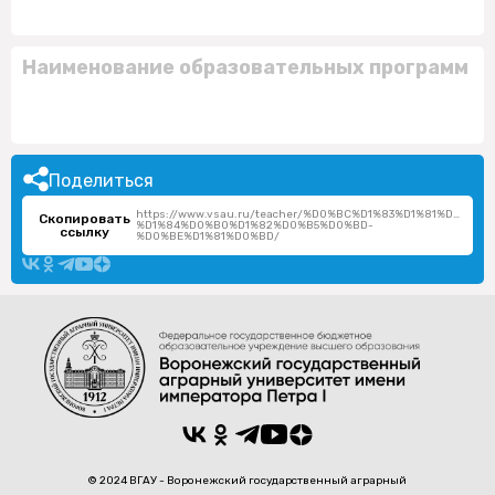
Наименование образовательных программ
Поделиться
https://www.vsau.ru/teacher/%D0%BC%D1%83%D1%81%D1%8
Скопировать
%D1%84%D0%B0%D1%82%D0%B5%D0%BD-
ссылку
%D0%BE%D1%81%D0%BD/
© 2024 ВГАУ - Воронежский государственный аграрный