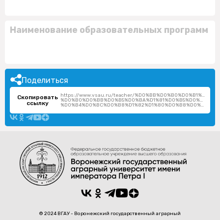
Наименование образовательных программ
Поделиться
https://www.vsau.ru/teacher/%D0%BB%D0%B0%D0%B1%D1%
Скопировать
%D0%B0%D0%BB%D0%B5%D0%BA%D1%81%D0%B5%D0%B9-
ссылку
%D0%B4%D0%BC%D0%B8%D1%82%D1%80%D0%B8%D0%B5%D0%B2%D0%B8%D1%87/
© 2024 ВГАУ - Воронежский государственный аграрный