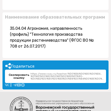
Наименование образовательных программ
35.04.04 Агрономия, направленность
(профиль) "Технология производства
продукции растениеводства" (ФГОС ВО №
708 от 26.07.2017)
Поделиться
https://www.vsau.ru/teacher/%D0%BA%D0%B0%D0%B4%D1%
Скопировать
%D1%81%D0%B0%D0%B1%D0%B8%D1%80-
ссылку
%D0%B2%D0%B0%D0%B3%D0%B8%D0%B4%D0%BE%D0%B2%D0%B8%D1%87/