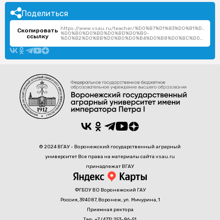
Поделиться
https://www.vsau.ru/teacher/%D0%B7%D1%83%D0%B1%D0%B
Скопировать
%D0%B0%D0%BD%D0%BD%D0%B0-
ссылку
%D0%B2%D0%BB%D0%B0%D0%B4%D0%B8%D0%BC%D0%B8%D1%80%D0%BE%D0%B2%D0%BD%D0%B0/
© 2024 ВГАУ - Воронежский государственный аграрный
университет Все права на материалы сайта vsau.ru
принадлежат ВГАУ
ФГБОУ ВО Воронежский ГАУ
Россия, 394087, Воронеж, ул. Мичурина, 1
Приемная ректора
Тел: +7 (473) 253-86-51